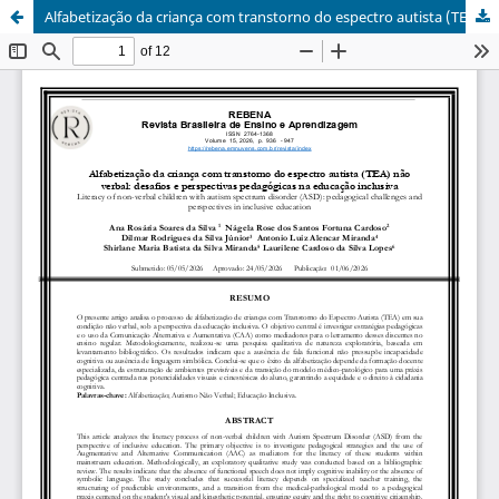
Alfabetização da criança com transtorno do espectro autista (TEA) não verbal