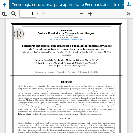
Tecnologia educacional para aprimorar o Feedback docente nas atividades do Aprendizagem baseado em problemas na formação médica